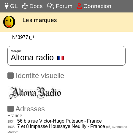
GL
Docs
Forum
Connexion
Les marques
N°3977
Marque
Altona radio
Identité visuelle
Adresses
France
56 bis rue Victor-Hugo Puteaux - France
1934 :
7 et 8 impasse Houssaye Neuilly - France
1935 :
((5, avenue de
Madrid))