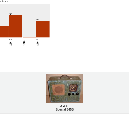
A.A.C.
Special 345B