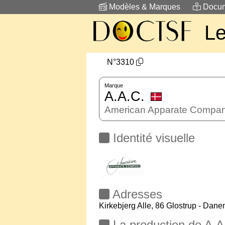
Modèles & Marques
Docum
L
N°3310
Marque
A.A.C.
American Apparate Compa
Identité visuelle
Adresses
Kirkebjerg Alle, 86 Glostrup - Dan
La production de A.A