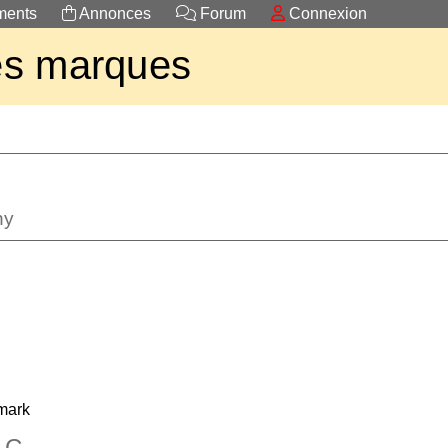
ents
Annonces
Forum
Connexion
es marques
ny
emark
.C.