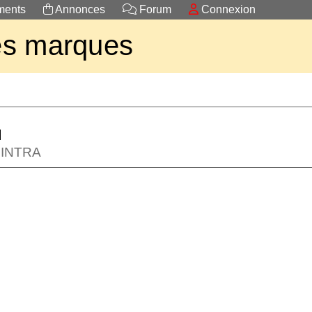
ents
Annonces
Forum
Connexion
es marques
 SINTRA