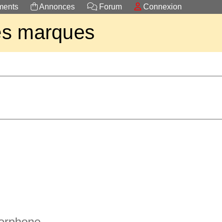
ents
Annonces
Forum
Connexion
es marques
borphone