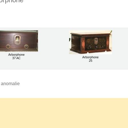
Arborphone
Arborphone
37 AC
25
e anomalie