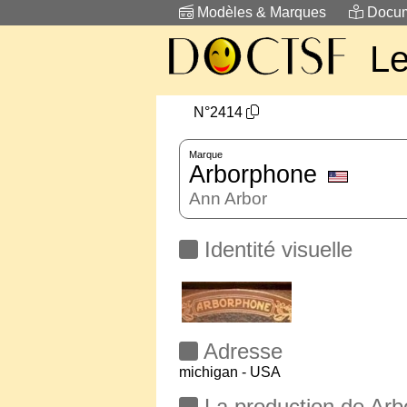
Modèles & Marques
Docum
L
N°2414
Marque
Arborphone
Ann Arbor
Identité visuelle
Adresse
michigan - USA
La production de Ar