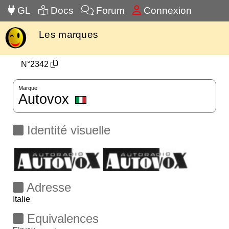
GL
Docs
Forum
Connexion
Les marques
N°2342
Marque
Autovox
Identité visuelle
Adresse
Italie
Equivalences