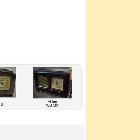
Airline
 B
WG 197