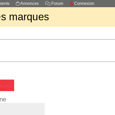
ents
Annonces
Forum
Connexion
es marques
ine