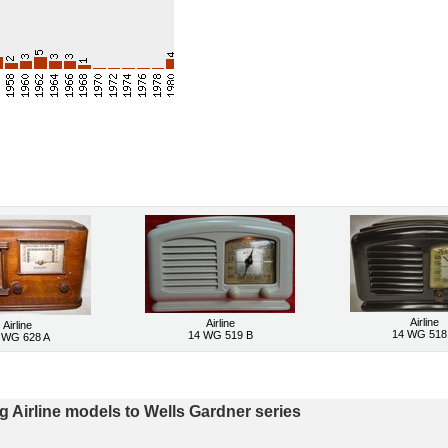
Airline
Airline
Airline
14 WG 518
14 WG 519 B
 WG 628 A
g Airline models to Wells Gardner series