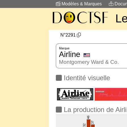
Modèles & Marques
Docum
L
N°2291
Marque
Airline
Montgomery Ward & Co.
Identité visuelle
La production de Airl