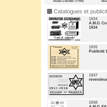
Modèle à identifier (77368)
Alime
Catalogues et publici
1934
A.M.O. Co
1934
1935
Publicité 
1937
revendeur
1938
A.M.O. E6