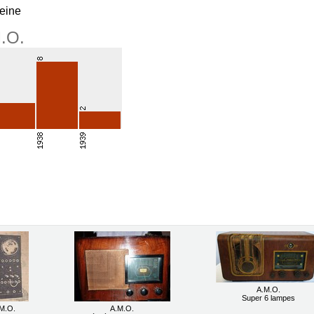
eine
M.O.
A.M.O.
Super 6 lampes
M.O.
A.M.O.