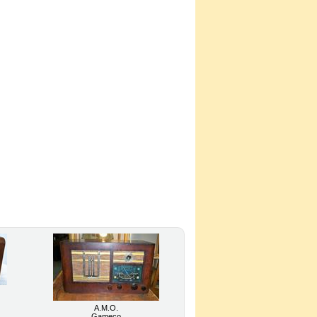
A.M.O.
Gameco