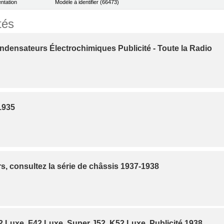
ntation
Modèle à identifier (66473)
tés
ndensateurs Électrochimiques Publicité - Toute la Radio
1935
s, consultez la série de châssis 1937-1938
2 Luxe, F42 Luxe, Super J52, K52 Luxe, Publicité 1938