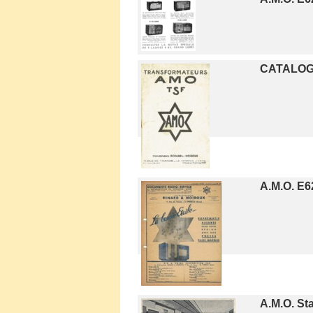
CATALOG
A.M.O. E6
A.M.O. St