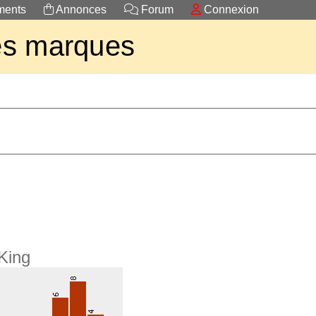
ents
Annonces
Forum
Connexion
es marques
King