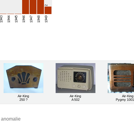
Air-King
Air-King
Air-King
250 ?
A 502
Pygmy 1001
e anomalie