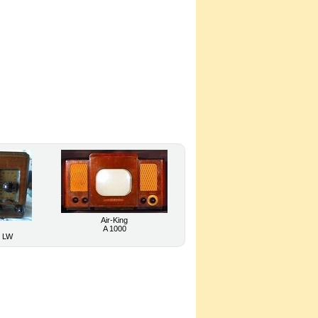
Air-King
A 1000
 LW