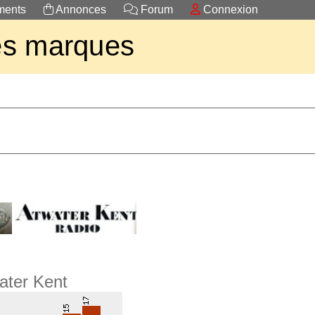
ents
Annonces
Forum
Connexion
es marques
ater Kent