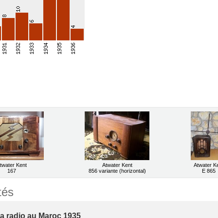
twater Kent
Atwater Kent
Atwater K
167
856 variante (horizontal)
E 865
tés
la radio au Maroc 1935