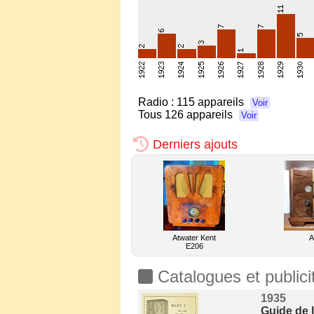
Radio :
115 appareils
Voir
Tous
126 appareils
Voir
Derniers ajouts
Atwater Kent
A
E206
Catalogues et publici
1935
Guide de 