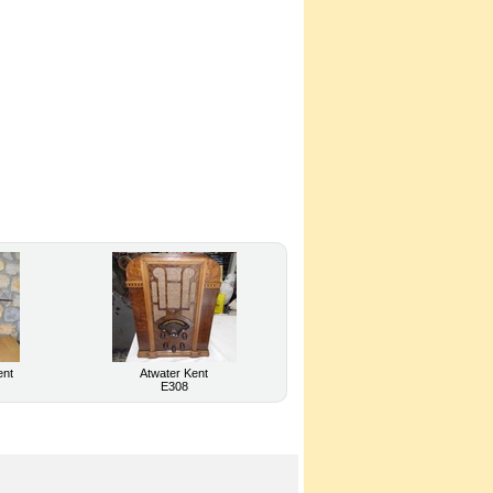
ent
Atwater Kent
E308