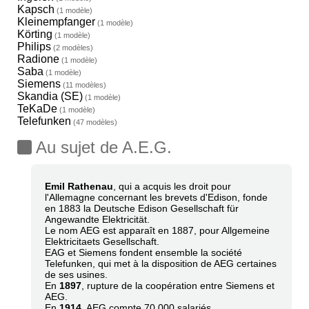
Kapsch
(1 modèle)
Kleinempfanger
(1 modèle)
Körting
(1 modèle)
Philips
(2 modèles)
Radione
(1 modèle)
Saba
(1 modèle)
Siemens
(11 modèles)
Skandia (SE)
(1 modèle)
TeKaDe
(1 modèle)
Telefunken
(47 modèles)
Au sujet de A.E.G.
Emil Rathenau
, qui a acquis les droit pour
l'Allemagne concernant les brevets d'Edison, fonde
en 1883 la Deutsche Edison Gesellschaft für
Angewandte Elektricität.
Le nom AEG est apparaît en 1887, pour Allgemeine
Elektricitaets Gesellschaft.
EAG et Siemens fondent ensemble la société
Telefunken, qui met à la disposition de AEG certaines
de ses usines.
En
1897
, rupture de la coopération entre Siemens et
AEG.
En
1914
, AEG compte 70.000 salariés.