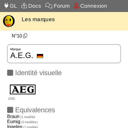
GL
Docs
Forum
Connexion
Les marques
N°10
Marque
A.E.G.
Identité visuelle
1930
Equivalences
Braun
(1 modèle)
Eumig
(2 modèles)
Ingelen
(1 modèle)