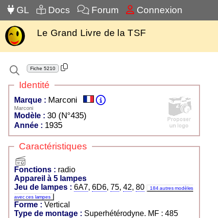
GL
Docs
Forum
Connexion
Le Grand Livre de la TSF
Fiche
5210
Identité
Marconi
Marque :
Marconi
30 (N°435)
Modèle :
1935
Année :
Caractéristiques
radio
Fonctions :
radio
Appareil à 5 lampes
Jeu de lampes :
6A7
,
6D6
,
75
,
42
,
80
184 autres modèles
avec ces lampes
Forme :
Vertical
Type de montage :
Superhétérodyne. MF : 485