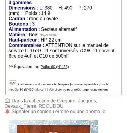
3 gammes
Dimensions :
L: 380 H: 490 P: 270
(mm) Poids : 14,9
Cadran :
rond ou ovale
Boutons :
3
Alimentation :
Secteur alternatif
Matière :
Bois
Noyer verni
Haut-parleur :
HP 22 cm
Commentaires :
ATTENTION sur le manuel de
service C10 et C11 sont inversés. (C9/C11 doivent
être de 4uF et C10 de 500nF
Équivalent au
Pathé 60 (N°435)
2 schémas ou documents techniques (notices) disponibles pour le
modèle 30 (N°435) Marconi ! Voir ci-contre pour télécharger gratuitement
Dans la collection de Gregoire_Jacques,
Devaux_Pierre, RDOUDOU
Signaler un contenu erroné ou une anomalie