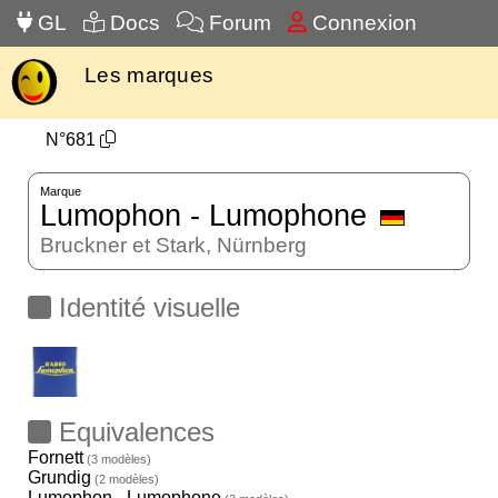
GL
Docs
Forum
Connexion
Les marques
N°681
Marque
Lumophon - Lumophone
Bruckner et Stark, Nürnberg
Identité visuelle
Equivalences
Fornett
(3 modèles)
Grundig
(2 modèles)
Lumophon - Lumophone