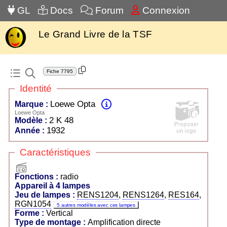
GL
Docs
Forum
Connexion
Le Grand Livre de la TSF
Fiche
7795
Identité
Loewe Opta
Marque :
Loewe Opta
2 K 48
Modèle :
1932
Année :
Caractéristiques
radio
Fonctions :
radio
Appareil à 4 lampes
Jeu de lampes :
RENS1204
,
RENS1264
,
RES164
,
RGN1054
5 autres modèles avec ces lampes
Forme :
Vertical
Type de montage :
Amplification directe