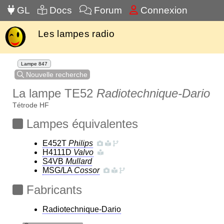
GL
Docs
Forum
Connexion
Les lampes radio
Lampe 847
Nouvelle recherche
La lampe TE52
Radiotechnique-Dario
Tétrode HF
Lampes équivalentes
E452T
Philips
H4111D
Valvo
S4VB
Mullard
MSG/LA
Cossor
Fabricants
Radiotechnique-Dario