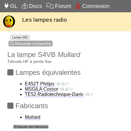
GL
Docs
Forum
Connexion
Les lampes radio
Lampe 692
Nouvelle recherche
La lampe S4VB
Mullard
Tétrode HF à pente fixe
Lampes équivalentes
E452T
Philips
MSG/LA
Cossor
TE52
Radiotechnique-Dario
Fabricants
Mullard
Ajoutez des fabricants