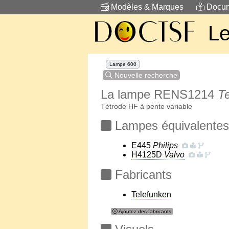
Modèles & Marques
Docum
Le
Lampe 600
Nouvelle recherche
La lampe RENS1214
T
Tétrode HF à pente variable
Lampes équivalentes
E445
Philips
H4125D
Valvo
Fabricants
Telefunken
Ajoutez des fabricants