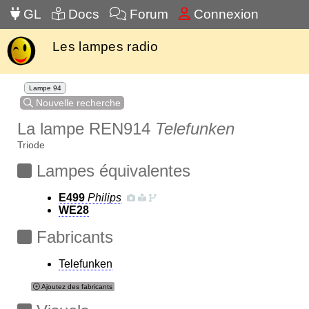
GL
Docs
Forum
Connexion
Les lampes radio
Lampe 94
Nouvelle recherche
La lampe REN914
Telefunken
Triode
Lampes équivalentes
E499
Philips
WE28
Fabricants
Telefunken
Ajoutez des fabricants