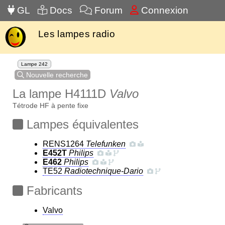
GL
Docs
Forum
Connexion
Les lampes radio
Lampe 242
Nouvelle recherche
La lampe H4111D
Valvo
Tétrode HF à pente fixe
Lampes équivalentes
RENS1264
Telefunken
E452T
Philips
E462
Philips
TE52
Radiotechnique-Dario
Fabricants
Valvo