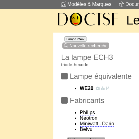
Modèles & Marques
Docum
Le
Lampe 2547
Nouvelle recherche
La lampe ECH3
triode-hexode
Lampe équivalente
WE20
Fabricants
Philips
Neotron
Miniwatt - Dario
Belvu