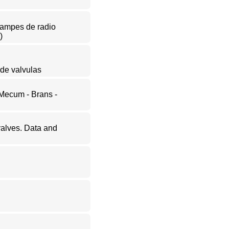
 lampes de radio
)
 de valvulas
ecum - Brans -
 valves. Data and