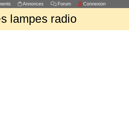
ents
Annonces
Forum
Connexion
s lampes radio