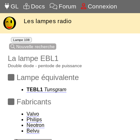
GL
Docs
Forum
Connexion
Les lampes radio
Lampe 108
Nouvelle recherche
La lampe EBL1
Double diode - pentode de puissance
Lampe équivalente
TEBL1
Tunsgram
Fabricants
Valvo
Philips
Neotron
Belvu