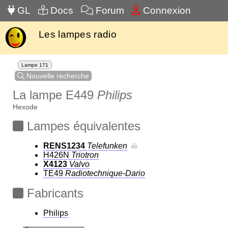
GL
Docs
Forum
Connexion
Les lampes radio
Lampe 171
Nouvelle recherche
La lampe E449
Philips
Hexode
Lampes équivalentes
RENS1234
Telefunken
H426N
Triotron
X4123
Valvo
TE49
Radiotechnique-Dario
Fabricants
Philips