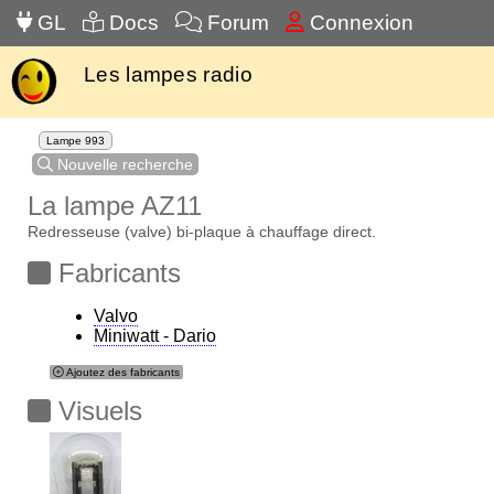
GL
Docs
Forum
Connexion
Les lampes radio
Lampe 993
Nouvelle recherche
La lampe AZ11
Redresseuse (valve) bi-plaque à chauffage direct.
Fabricants
Valvo
Miniwatt - Dario
Ajoutez des fabricants
Visuels