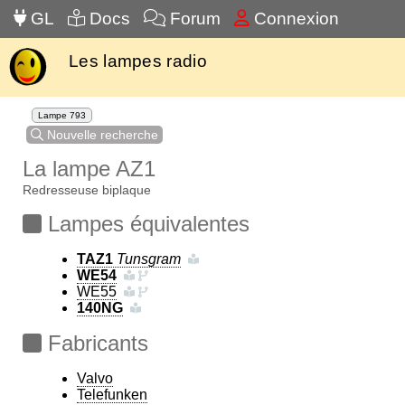
GL
Docs
Forum
Connexion
Les lampes radio
Lampe 793
Nouvelle recherche
La lampe AZ1
Redresseuse biplaque
Lampes équivalentes
TAZ1
Tunsgram
WE54
WE55
140NG
Fabricants
Valvo
Telefunken