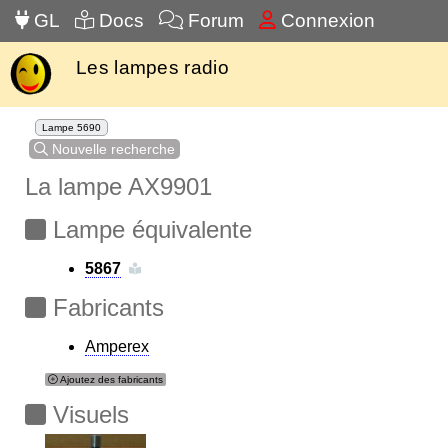
GL
Docs
Forum
Connexion
Les lampes radio
Lampe 5690
Nouvelle recherche
La lampe AX9901
Lampe équivalente
5867
Fabricants
Amperex
Ajoutez des fabricants
Visuels