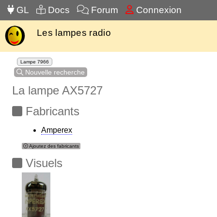
GL
Docs
Forum
Connexion
Les lampes radio
Lampe 7966
Nouvelle recherche
La lampe AX5727
Fabricants
Amperex
Ajoutez des fabricants
Visuels