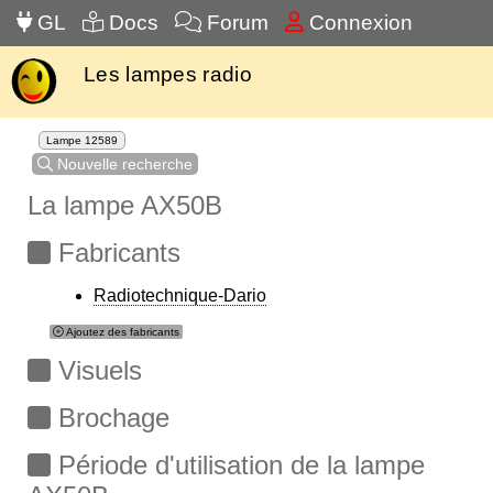
GL
Docs
Forum
Connexion
Les lampes radio
Lampe 12589
Nouvelle recherche
La lampe AX50B
Fabricants
Radiotechnique-Dario
Ajoutez des fabricants
Visuels
Brochage
Période d'utilisation de la lampe