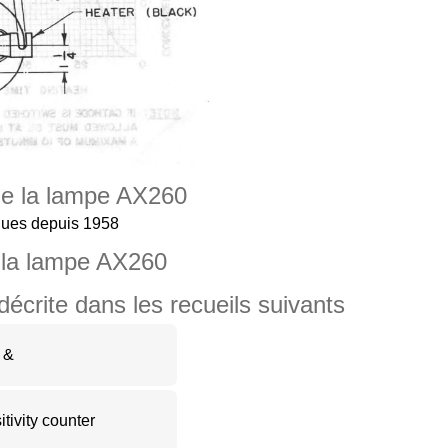
 de la lampe AX260
ques depuis 1958
 la lampe AX260
crite dans les recueils suivants
 &
ivity counter