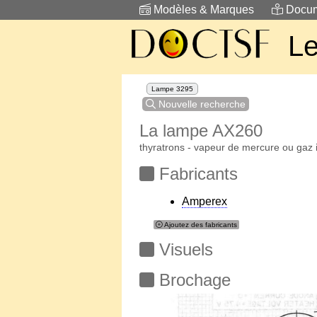
Modèles & Marques
Docum
Le
Lampe 3295
Nouvelle recherche
La lampe AX260
thyratrons - vapeur de mercure ou gaz 
Fabricants
Amperex
Ajoutez des fabricants
Visuels
Brochage