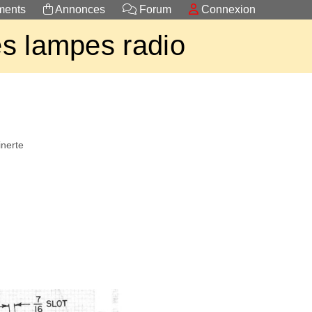
ents
Annonces
Forum
Connexion
s lampes radio
inerte