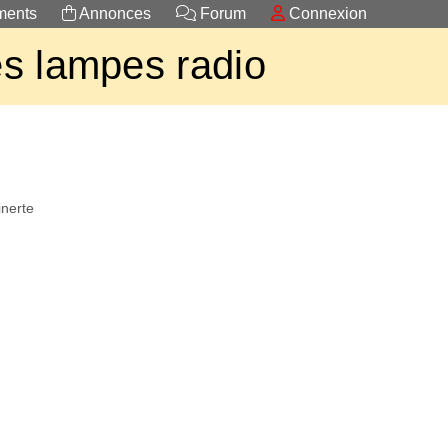
ents
Annonces
Forum
Connexion
s lampes radio
inerte