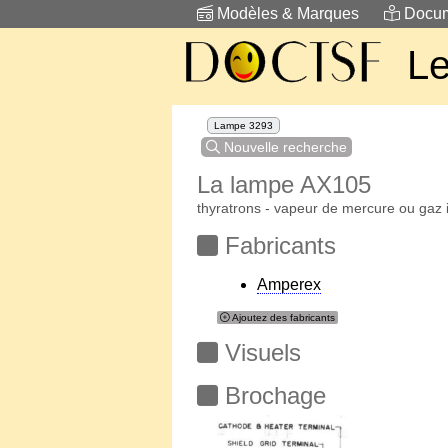
Modèles & Marques
Docum
Le
Lampe 3293
Nouvelle recherche
La lampe AX105
thyratrons - vapeur de mercure ou gaz 
Fabricants
Amperex
Ajoutez des fabricants
Visuels
Brochage