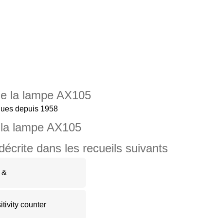
 de la lampe AX105
ques depuis 1958
 la lampe AX105
crite dans les recueils suivants
 &
ivity counter