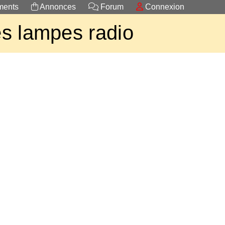
ents
Annonces
Forum
Connexion
s lampes radio