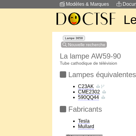
Modèles & Marques
Docum
Le
Lampe 3658
Nouvelle recherche
La lampe AW59-90
Tube cathodique de télévision
Lampes équivalentes
C23AK
CME2302
590QQ44
Fabricants
Tesla
Mullard