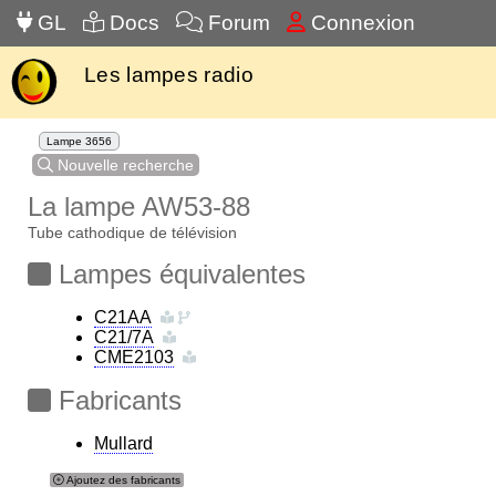
GL
Docs
Forum
Connexion
Les lampes radio
Lampe 3656
Nouvelle recherche
La lampe AW53-88
Tube cathodique de télévision
Lampes équivalentes
C21AA
C21/7A
CME2103
Fabricants
Mullard
Ajoutez des fabricants