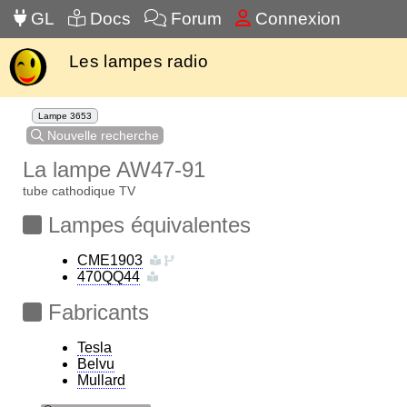
GL
Docs
Forum
Connexion
Les lampes radio
Lampe 3653
Nouvelle recherche
La lampe AW47-91
tube cathodique TV
Lampes équivalentes
CME1903
470QQ44
Fabricants
Tesla
Belvu
Mullard