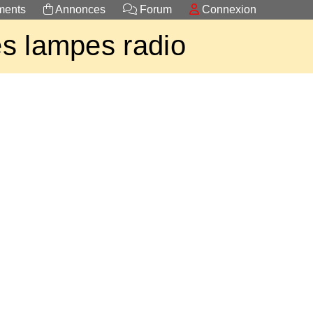
ents
Annonces
Forum
Connexion
s lampes radio