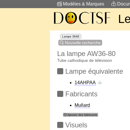
Modèles & Marques
Docum
Le
Lampe 3648
Nouvelle recherche
La lampe AW36-80
Tube cathodique de télévision
Lampe équivalente
14AHPAA
Fabricants
Mullard
Ajoutez des fabricants
Visuels