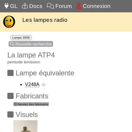
GL
Docs
Forum
Connexion
Les lampes radio
Lampe 3006
Nouvelle recherche
La lampe ATP4
pentode émission
Lampe équivalente
V248A
Fabricants
Ajoutez des fabricants
Visuels