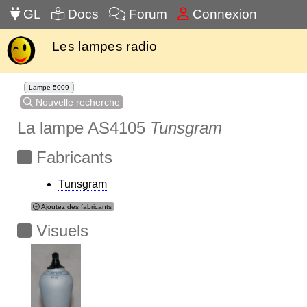
GL
Docs
Forum
Connexion
Les lampes radio
Lampe 5009
Nouvelle recherche
La lampe AS4105
Tunsgram
Fabricants
Tunsgram
Ajoutez des fabricants
Visuels