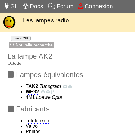
GL
Docs
Forum
Connexion
Les lampes radio
Lampe 783
Nouvelle recherche
La lampe AK2
Octode
Lampes équivalentes
TAK2
Tunsgram
WE32
4M1
Loewe Opta
Fabricants
Telefunken
Valvo
Philips