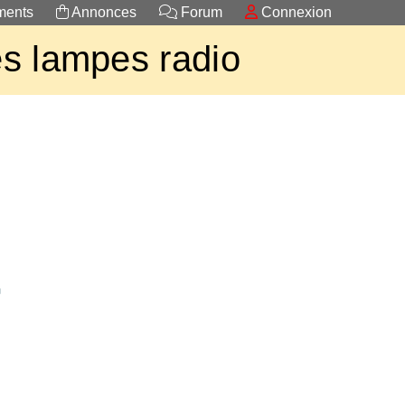
ents
Annonces
Forum
Connexion
s lampes radio