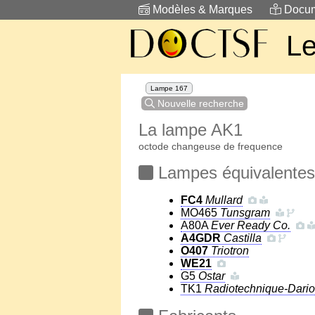
Modèles & Marques
Docum
Le
Lampe 167
Nouvelle recherche
La lampe AK1
octode changeuse de frequence
Lampes équivalentes
FC4
Mullard
MO465
Tunsgram
A80A
Ever Ready Co.
A4GDR
Castilla
O407
Triotron
WE21
G5
Ostar
TK1
Radiotechnique-Dario