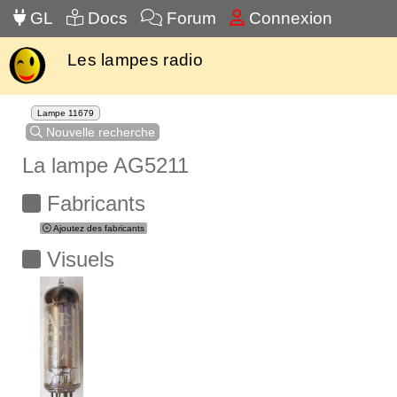
GL
Docs
Forum
Connexion
Les lampes radio
Lampe 11679
Nouvelle recherche
La lampe AG5211
Fabricants
Ajoutez des fabricants
Visuels