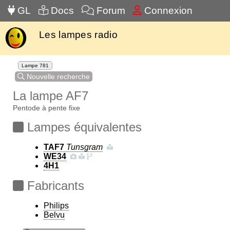
GL
Docs
Forum
Connexion
Les lampes radio
Lampe 781
Nouvelle recherche
La lampe AF7
Pentode à pente fixe
Lampes équivalentes
TAF7
Tunsgram
WE34
4H1
Fabricants
Philips
Belvu