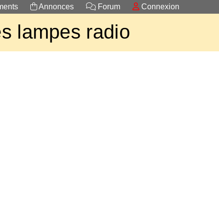
ents
Annonces
Forum
Connexion
s lampes radio