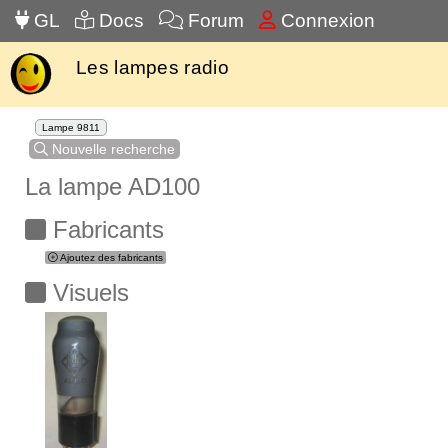
GL
Docs
Forum
Connexion
Les lampes radio
Lampe 9811
Nouvelle recherche
La lampe AD100
Fabricants
Ajoutez des fabricants
Visuels