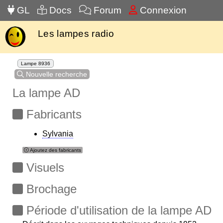
GL
Docs
Forum
Connexion
Les lampes radio
Lampe 8936
Nouvelle recherche
La lampe AD
Fabricants
Sylvania
Ajoutez des fabricants
Visuels
Brochage
Période d'utilisation de la lampe AD