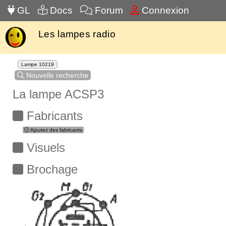
GL
Docs
Forum
Connexion
Les lampes radio
Lampe 10219
Nouvelle recherche
La lampe ACSP3
Fabricants
Ajoutez des fabricants
Visuels
Brochage