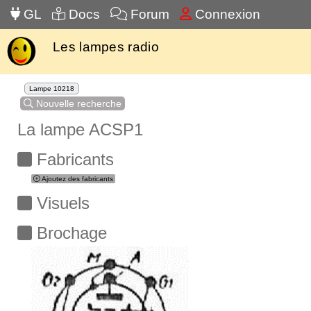
GL
Docs
Forum
Connexion
Les lampes radio
Lampe 10218
Nouvelle recherche
La lampe ACSP1
Fabricants
Ajoutez des fabricants
Visuels
Brochage