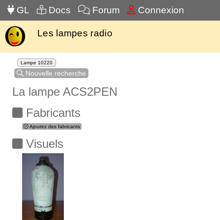
GL
Docs
Forum
Connexion
Les lampes radio
Lampe 10220
Nouvelle recherche
La lampe ACS2PEN
Fabricants
Ajoutez des fabricants
Visuels