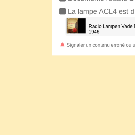
La lampe ACL4 est déc
Radio Lampen Vade M
1946
Signaler un contenu erroné ou 