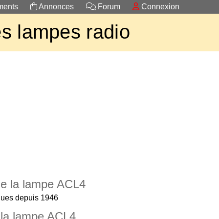
ents
Annonces
Forum
Connexion
s lampes radio
 de la lampe ACL4
ques depuis 1946
 la lampe ACL4