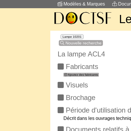
Modèles & Marques
Docum
Le
Lampe 10201
Nouvelle recherche
La lampe ACL4
Fabricants
Ajoutez des fabricants
Visuels
Brochage
Période d'utilisation
Décrit dans les ouvrages techni
Documents relatifs à