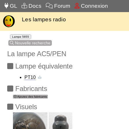
GL
Docs
Forum
Connexion
Les lampes radio
Lampe 5855
Nouvelle recherche
La lampe AC5/PEN
Lampe équivalente
PT10
Fabricants
Ajoutez des fabricants
Visuels