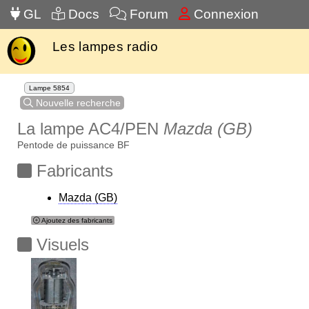
GL
Docs
Forum
Connexion
Les lampes radio
Lampe 5854
Nouvelle recherche
La lampe AC4/PEN
Mazda (GB)
Pentode de puissance BF
Fabricants
Mazda (GB)
Ajoutez des fabricants
Visuels