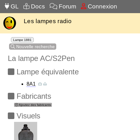
GL
Docs
Forum
Connexion
Les lampes radio
Lampe 1881
Nouvelle recherche
La lampe AC/S2Pen
Lampe équivalente
8A1
Fabricants
Ajoutez des fabricants
Visuels