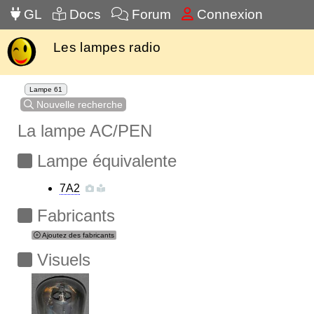
GL
Docs
Forum
Connexion
Les lampes radio
Lampe 61
Nouvelle recherche
La lampe AC/PEN
Lampe équivalente
7A2
Fabricants
Ajoutez des fabricants
Visuels