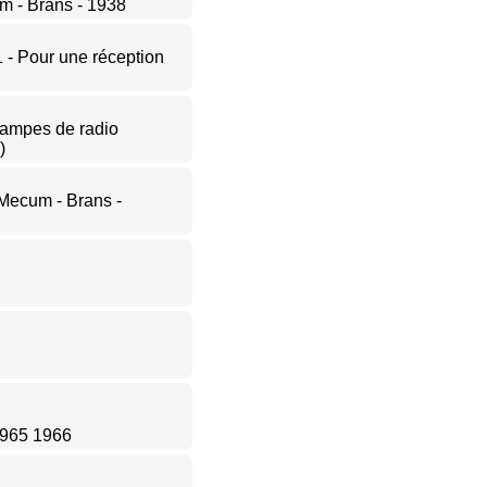
 - Brans - 1938
1 - Pour une réception
 lampes de radio
)
ecum - Brans -
 1965 1966