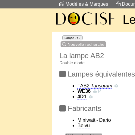
Modèles & Marques
Docum
Le
Lampe 769
Nouvelle recherche
La lampe AB2
Double diode
Lampes équivalentes
TAB2
Tunsgram
WE36
4D1
Fabricants
Miniwatt - Dario
Belvu