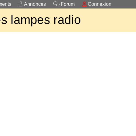
ents
Annonces
Forum
Connexion
s lampes radio